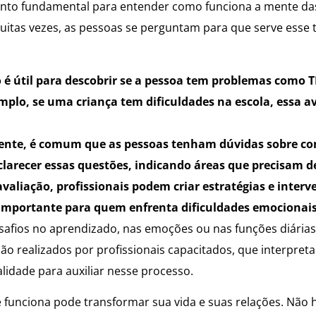
nto fundamental para entender como funciona a mente das p
itas vezes, as pessoas se perguntam para que serve esse t
ão é útil para descobrir se a pessoa tem problemas como 
lo, se uma criança tem dificuldades na escola, essa a
idente, é comum que as pessoas tenham dúvidas sobre co
clarecer essas questões, indicando áreas que precisam d
aliação, profissionais podem criar estratégias e interv
e importante para quem enfrenta dificuldades emocionais
fios no aprendizado, nas emoções ou nas funções diárias,
ão realizados por profissionais capacitados, que interpre
lidade para auxiliar nesse processo.
unciona pode transformar sua vida e suas relações. Não h