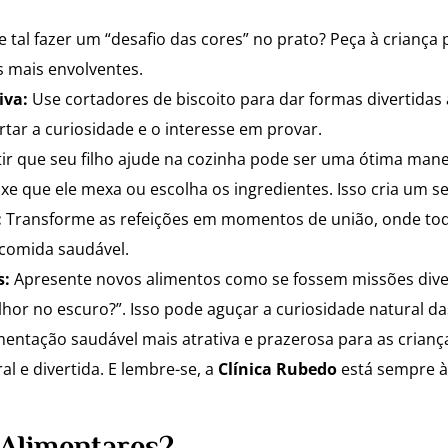
 tal fazer um “desafio das cores” no prato? Peça à criança 
s mais envolventes.
iva:
Use cortadores de biscoito para dar formas divertidas à
tar a curiosidade e o interesse em provar.
ir que seu filho ajude na cozinha pode ser uma ótima mane
ixe que ele mexa ou escolha os ingredientes. Isso cria um s
:
Transforme as refeições em momentos de união, onde tod
 comida saudável.
s:
Apresente novos alimentos como se fossem missões diver
or no escuro?”. Isso pode aguçar a curiosidade natural da
entação saudável mais atrativa e prazerosa para as crianças
l e divertida. E lembre-se, a
Clínica Rubedo
está sempre à 