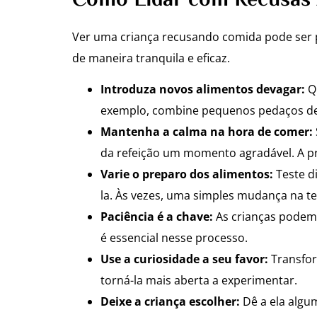
Como Lidar com Recusas 
Ver uma criança recusando comida pode ser p
de maneira tranquila e eficaz.
Introduza novos alimentos devagar:
Qu
exemplo, combine pequenos pedaços de
Mantenha a calma na hora de comer:
da refeição um momento agradável. A pr
Varie o preparo dos alimentos:
Teste di
la. Às vezes, uma simples mudança na te
Paciência é a chave:
As crianças podem p
é essencial nesse processo.
Use a curiosidade a seu favor:
Transfor
torná-la mais aberta a experimentar.
Deixe a criança escolher:
Dê a ela algu